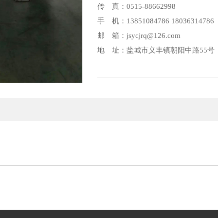
传 真：0515-88662998
手 机：13851084786 18036314786
邮 箱：jsycjrq@126.com
地 址：盐城市义丰镇朝阳中路55号